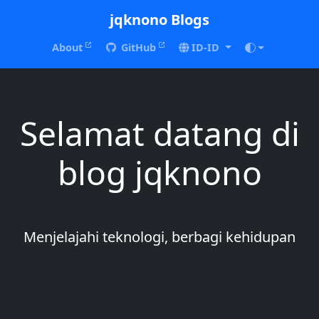
jqknono Blogs
About
GitHub
ID-ID
Selamat datang di
blog jqknono
Menjelajahi teknologi, berbagi kehidupan