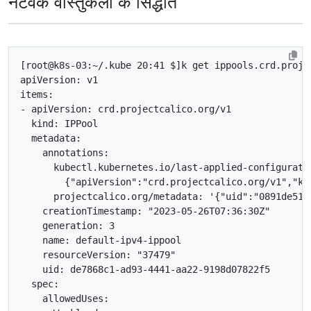
नेटवर्क वास्तुकला के सिद्धांत
[
root@k8s-03:~/.kube 20:41 $
]
      kubectl.kubernetes.io/last-applied-configurati
{
"apiVersion"
:
"crd.projectcalico.org/v1"
,
"ki
      projectcalico.org/metadata: 
'{"uid":"0891de51-
    creationTimestamp: 
"2023-05-26T07:36:30Z"
    generation: 
3
    resourceVersion: 
"37479"