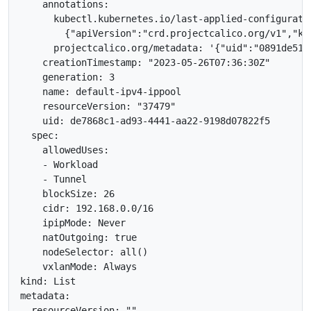
      kubectl.kubernetes.io/last-applied-configurati
{
"apiVersion"
:
"crd.projectcalico.org/v1"
,
"ki
      projectcalico.org/metadata: 
'{"uid":"0891de51-
    creationTimestamp: 
"2023-05-26T07:36:30Z"
    generation: 
3
    resourceVersion: 
"37479"
    blockSize: 
26
    natOutgoing: 
true
    nodeSelector: all
()
  resourceVersion: 
""