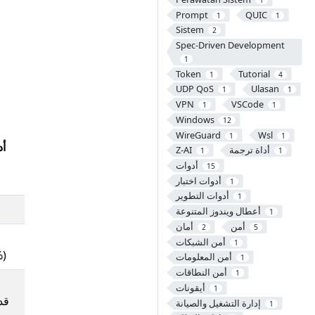
Prompt
QUIC
1
1
Sistem
2
Spec-Driven Development
1
Token
Tutorial
1
4
UDP QoS
Ulasan
1
1
VPN
VSCode
1
1
Windows
12
WireGuard
Wsl
1
1
أد
أداة ترجمة
Z-AI
1
1
أدوات
15
أدوات اختبار
1
أدوات التطوير
1
أعطال ويندوز المتنوعة
1
أمن
أمان
2
5
أمن الشبكات
1
(زيادة
أمن المعلومات
1
أمن النطاقات
1
أيقونات
1
إدارة التشغيل والصيانة
1