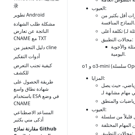
录
العيوب:
تطوير Android
ات أقل بكثير من
النماذج المنافسة.
مشكلة طلب الشهادة
الناتجة عن تعارض
CNAME مع TXT
مجالات التطبيق:
ئلة والأجوبة
دليل التحفيز من cline
اليومية.
أدوات التفكير
كيفية تجنب التعرض
سلة OpenAI)
للكشف
المزايا:
طريقة الحصول على
o3 إلى 83.3% و 87.3% على التوالي
شهادة نطاق واسع
باستخدام ESA في وضع
CNAME
العيوب:
المساعد الاصطناعي
أذكى مني بكثير
مقارنة نماذج Github
مجالات التطبيق: