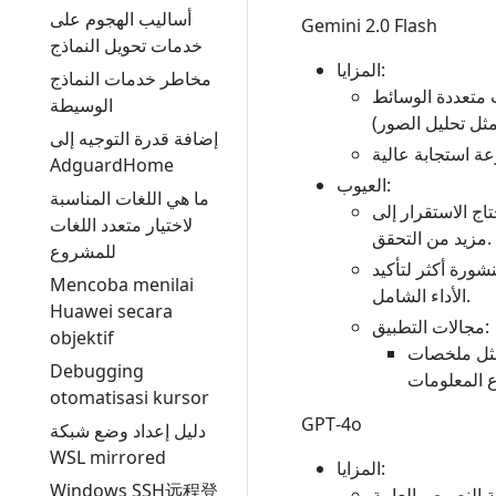
أساليب الهجوم على
Gemini 2.0 Flash
خدمات تحويل النماذج
المزايا:
مخاطر خدمات النماذج
ت متعددة الوسائط
الوسيطة
إضافة قدرة التوجيه إلى
AdguardHome
العيوب:
ما هي اللغات المناسبة
اج الاستقرار إلى
لاختيار متعدد اللغات
مزيد من التحقق.
للمشروع
شورة أكثر لتأكيد
Mencoba menilai
الأداء الشامل.
Huawei secara
مجالات التطبيق:
objektif
 مثل ملخصات
Debugging
otomatisasi kursor
GPT‑4o
دليل إعداد وضع شبكة
WSL mirrored
المزايا:
Windows SSH远程登