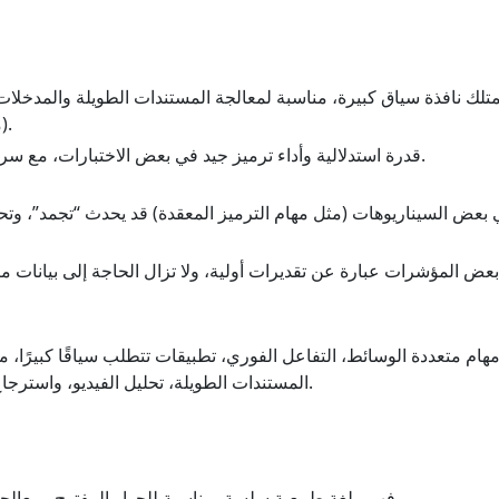
متلك نافذة سياق كبيرة، مناسبة لمعالجة المستندات الطويلة والمدخلا
(مثل تحليل الصور).
قدرة استدلالية وأداء ترميز جيد في بعض الاختبارات، مع سرعة استجابة عالية.
بعض السيناريوهات (مثل مهام الترميز المعقدة) قد يحدث “تجمد”، وتحت
بعض المؤشرات عبارة عن تقديرات أولية، ولا تزال الحاجة إلى بيانات من
هام متعددة الوسائط، التفاعل الفوري، تطبيقات تتطلب سياقًا كبيرًا،
المستندات الطويلة، تحليل الفيديو، واسترجاع المعلومات.
فهم ولغة طبيعية سلسة، مناسبة للحوار المفتوح ومعالجة النصوص العامة.