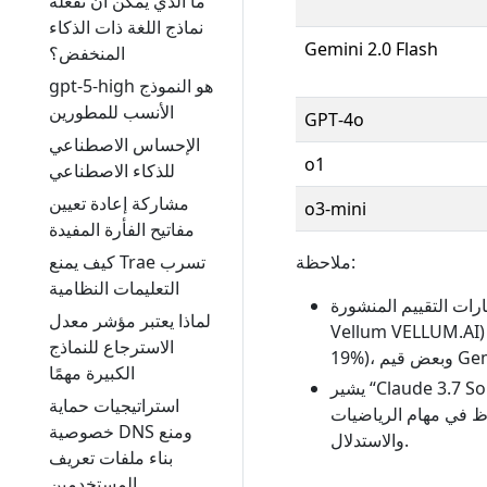
ما الذي يمكن أن تفعله
نماذج اللغة ذات الذكاء
Gemini 2.0 Flash
المنخفض؟
gpt-5-high هو النموذج
الأنسب للمطورين
GPT‑4o
الإحساس الاصطناعي
o1
للذكاء الاصطناعي
مشاركة إعادة تعيين
o3‑mini
مفاتيح الفأرة المفيدة
كيف يمنع Trae تسرب
ملاحظة:
التعليمات النظامية
رة (مثل تقرير المقارنة من منصة
لماذا يعتبر مؤشر معدل
Vellum VELLUM.) وبعض البيانات المحولة (مثل تحسن Claude 3.7 مقارنةً بـ 3.5 بنسبة حوالي
الاسترجاع للنماذج
الكبيرة مهمًا
يشير “Claude 3.7 Sonnet Thinking” إلى الحالة التي يتم فيها تفعيل “وضع التفكير” (أي تمديد
استراتيجيات حماية
ظ في مهام الرياضيات
خصوصية DNS ومنع
والاستدلال.
بناء ملفات تعريف
المستخدمين