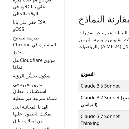
علي بابا كلاود في
الوقت الحالي
قارنة النماذج
حفر علي بابا ESA
وOSS
 البيانات عبارة عن تقديرات
طريقة تصحيح
ية: الترميز (SWE‑Bench Verified)،
Chrome المشترك في
ويندوز
هل Cloudflare موثوق
تمامًا
النموذج
شكوك تحسُّن الرؤية
تدوين تجربة في
Claude 3.5 Sonnet
استكشاف أعطال
Claude 3.7 Sonnet (الوضع
شبكة منزلية غير نمطية
القياسي)
الهدايا المجانية التي
يمكنك الحصول عليها
Claude 3.7 Sonnet
من امتلاك نطاق
Thinking