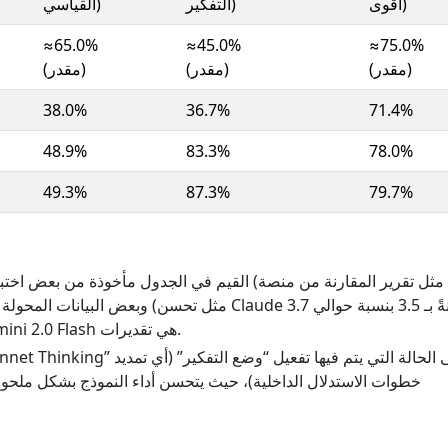
أقوى)
التفكير)
القياسي)
≈65.0%
≈45.0%
≈75.0%
(مقدر)
(مقدر)
(مقدر)
38.0%
36.7%
71.4%
48.9%
83.3%
78.0%
49.3%
87.3%
79.7%
القيم في الجدول مأخوذة من بعض اختبارات التقييم المنشو
AI
19%)، وبعض قيم Gemini 2.0 Flash هي تقديرات.
خطوات الاستدلال الداخلية)، حيث يتحسن أداء النموذج بشكل ملحو