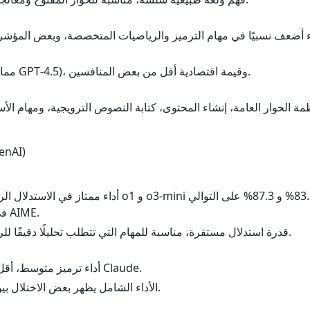
ء أضعف نسبيًا في مهام الترميز والرياضيات المتخصصة، وبعض المؤشر
تكلفة أعلى (مماثلة لـ GPT‑4.5)، وقيمة اقتصادية أقل من بعض المنافسين.
مة الحوار العامة، إنشاء المحتوى، كتابة النصوص الترويجية، ومهام الأس
o1 و o3‑mini (سل
أداء ممتاز في الاستدلال الرياضي، حيث يصل o1 و ‑mini
في مهام مشابهة لـ AIME.
قدرة استدلال مستقرة، مناسبة للمهام التي تتطلب تحليلًا دقيقًا للرياضيات والمنطق.
أداء ترميز متوسط، أقل قليلاً من سلسلة Claude.
الأداء الشامل يظهر بعض الاختلال بين المهام المختلفة.