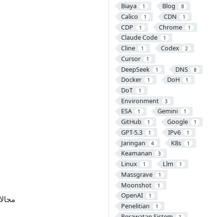
Biaya
Blog
1
8
Calico
CDN
1
1
CDP
Chrome
1
1
Claude Code
1
Cline
Codex
1
2
Cursor
1
DeepSeek
DNS
1
8
Docker
DoH
1
1
DoT
1
Environment
3
ESA
Gemini
1
1
GitHub
Google
1
1
GPT-5.3
IPv6
1
1
Jaringan
K8s
4
1
Keamanan
3
Linux
Llm
1
1
Massgrave
1
Moonshot
1
OpenAI
1
مجالا
Penelitian
1
Perawatan Sistem
1