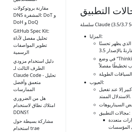
الات التطبيق
مقارنة بروتوكولات
DNS المشفرة: DoT و
DoH و DoQ
GitHub Spec Kit:
المزايا:
تحليل مفصل لأداة
قة عالية في مهام الترميز والاستدلال متعدد الخطوات، خاصةً الإصدار 3.7 الذي يظهر تحسنًا
تطوير المواصفات
الرسمية
في وضع “Thinking”، يكون الأداء في الرياضيات والاستدلال أفضل، ويناسب معالجة المنطق
دليل استخدام مزودي
الطرف الثالث لـ
Claude Code - تحليل
متعمق وأفضل
العيوب:
الممارسات
ير إلا عند تفعيل
الاستدلال الممتد.
هل من الضروري
امتلاك نطاق لاستخدام
DDNS؟
مجالات التطبيق:
ارات متعددة
مشاركة بسيطة حول
استخدام trae