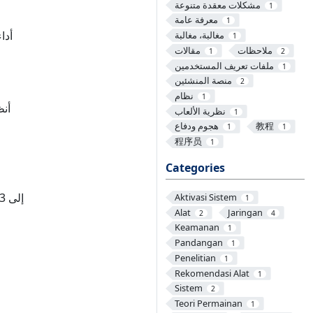
مشكلات معقدة متنوعة
1
معرفة عامة
1
أدا
مغالبة، مغالبة
1
ملاحظات
مقالات
1
2
ملفات تعريف المستخدمين
1
منصة المنشئين
2
نظام
1
أنظ
نظرية الألعاب
1
教程
هجوم ودفاع
1
1
程序员
1
Categories
Aktivasi Sistem
1
Alat
Jaringan
2
4
Keamanan
1
Pandangan
1
Penelitian
1
Rekomendasi Alat
1
Sistem
2
Teori Permainan
1