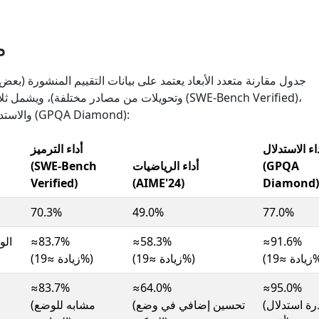
م
جدول مقارنة متعدد الأبعاد يعتمد على بيانات التقييم المنشورة (بعض
وتحويلات من مصادر مختلفة)، ويشمل ثلاث مقاييس رئيس
والرياضيات (AIME'24) والاستدلال (GPQA Diamond):
اء الاستدلال
أداء الترميز
(GPQA
أداء الرياضيات
(SWE‑Bench
Verified)
(AIME'24)
Diamond)
70.3%
49.0%
77.0%
≈83.7%
≈58.3%
≈91.6%
 ≈19%)
(زيادة ≈19%)
(زيادة ≈19%)
≈83.7%
≈64.0%
≈95.0%
(قدرة استدلال
(تحسين إضافي في وضع
(مشابه للوضع