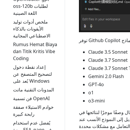
oss-120b لطلبات
اللغة الصينية
ملخص أدوات توليد
الأيقونات بالذكاء
الاصطناعي المجانية
Rumus Hemat Biaya
dan Titik Kritis Vibe
Claude 3.5 Sonnet
Coding
Claude 3.7 Sonnet
إعداد نقطة دخول
Claude 3.7 Sonnet 
لتصحيح المتصفح عن
Gemini 2.0 Flash
بُعد على Windows
GPT-4o
المدونات التقنية ماتت
o1
فن تسمية OpenAI
o3-mini
خوادم الاستيلاء صفقة
ل وصفًا موجزًا لنتائجها في
رابحة كبيرة
ديل إلى النموذج الأنسب عند
يُفضل عدم استخدام
ميزة ESA_page في