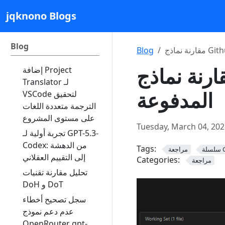
jqknono Blogs
Blog
Blog
نة نماذج Github Copilot
إضافة Project
Translator لـ
المدفوعة
VSCode لتحقيق
الترجمة متعددة اللغات
على مستوى المشروع
Tuesday, March 04, 202
تجربة أولية لـ GPT-5.3-
Codex: من الدهشة
Tags:
Co
مراجعة
إلى التقييم العقلاني
Categories:
مراجعة
تحليل مقارنة تقنيات
DoH و DoT
سجل تصحيح أخطاء
عدم دعم نموذج
OpenRouter gpt-