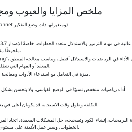
ملخص المزايا والعيوب ومج
سلسلة Claude (3.5/3.7 Sonnet ومتغيراتها ذات وضع التفكير)
د
ملحوظًا مقارنةً بالإصدار 3.5.
المعقد أو المهام التي تتطلب تخطيطًا مفصلاً.
ميزة في التعامل مع استدعاء الأدوات ومعالجة السياقات الطويلة.
أداء رياضيات منخفض نسبيًا في الوضع القياسي، ولا يتحسن بشكل كب
التكلفة وطول وقت الاستجابة قد يكونان أعلى في بعض السيناريوهات.
 البرمجيات، إنشاء الكود وتصحيحه، حل المشكلات المعقدة، اتخاذ القر
الخطوات، وسير عمل الأتمتة على مستوى المؤسسات.