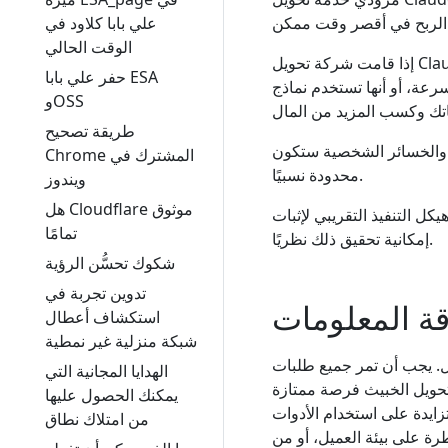
علي بابا كلاود في
الوقت الحالي
إذا قامت شركة تحويل Claude بخفض الأسعار لجذب العملاء، وإرسال روابط الدعوة، ومنح الحصص وما
حفر علي بابا ESA
سرعة، أو أنها تستخدم نماذج
وOSS
طريقة تصحيح
، والخسائر الشخصية ستكون
Chrome المشترك في
محدودة نسبيًا.
ويندوز
هل Cloudflare موثوق
كل التنفيذ التقريبي لإثبات
تمامًا
إمكانية تحقيق ذلك نظريًا.
شكوك تحسُّن الرؤية
تدوين تجربة في
ة المعلومات
استكشاف أعطال
شبكة منزلية غير نمطية
ل. يجب أن تمر جميع طلبات
الهدايا المجانية التي
تحويل الخبيث فرصة ممتازة
يمكنك الحصول عليها
زايدة على استخدام الأدوات
من امتلاك نطاق
ة على بيئة العميل، أو من