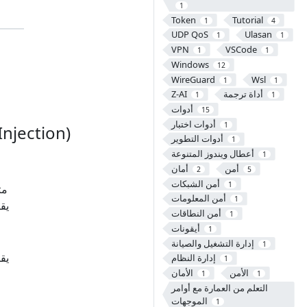
1
Token
Tutorial
1
4
UDP QoS
Ulasan
1
1
VPN
VSCode
1
1
Windows
12
WireGuard
Wsl
1
1
أداة ترجمة
Z-AI
1
1
أدوات
15
أدوات اختبار
1
الطريقة الأولى: حقن
أدوات التطوير
1
أعطال ويندوز المتنوعة
1
أمن
أمان
2
5
أمن الشبكات
1
أمن المعلومات
1
أمن النطاقات
1
أيقونات
1
إدارة التشغيل والصيانة
1
إدارة النظام
1
الأمن
الأمان
1
1
التعلم من العمارة مع أوامر
الموجهات
1