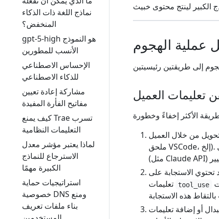
ما الذي يمكن أن تفعله
نماذج اللغة ذات الذكاء
المنخفض؟
gpt-5-high هو النموذج
ل عملية الهجوم
الأنسب للمطورين
الإحساس الاصطناعي
للذكاء الاصطناعي
مشاركة إعادة تعيين
مفاتيح الفأرة المفيدة
كيف يمنع Trae تسرب
التعليمات النظامية
من خلال العميل (متصفح،
لماذا يعتبر مؤشر معدل
ملحق VSCode، إلخ). يقوم مزود التحويل بإعادة توجيه الطلب إلى خدمة النموذج الكبير الحقيقي
الاسترجاع للنماذج
الكبيرة مهمًا
قد تحتوي الاستجابة على
استراتيجيات حماية
تعليمات
tool_use
خصوصية DNS ومنع
بناء ملفات تعريف
المستخدمين