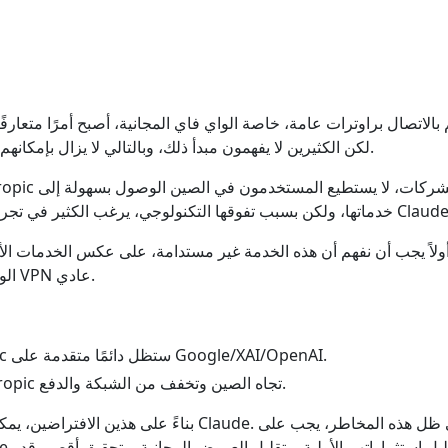
م بالاتصال براوترات عامة، خاصة الواي فاي المجانية، أصبح أمرًا متعارفً
لكن الكثيرين لا يفهمون مبدأ ذلك، وبالتالي لا يزال بإمكانهم أن يخدعوا بنسخها المطورة.
 ولكن بسبب تفوقها التكنولوجي، يرغب الكثير في تجربتها. لذلك نشأ صناعة تحويل Claude.
ولاً يجب أن نفهم أن هذه الخدمة غير مستدامة، على عكس الخدمات الأ
الوصول إلى خدماتها باستخدام VPN عادي.
لا يضمن أن Anthropic ستظل دائمًا متقدمة على Google/XAI/OpenAI.
قد تتغير سياسة Anthropic تجاه الصين وتخفف من الشبكة والدفع.
بناءً على هذين الافتراضين، يمكننا التنبؤ بانهيار خ