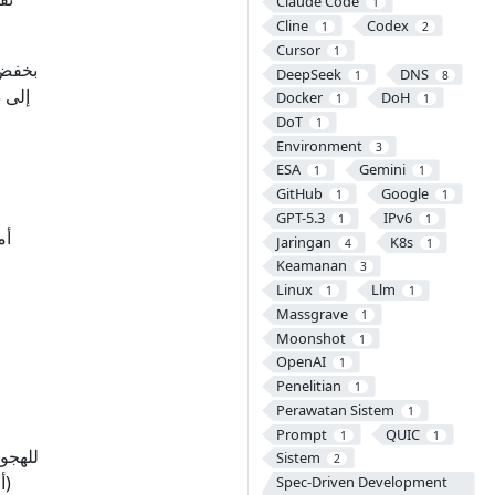
Claude Code
1
Cline
Codex
1
2
Cursor
1
DeepSeek
DNS
1
8
إلى ذ
Docker
DoH
1
1
DoT
1
Environment
3
ESA
Gemini
1
1
GitHub
Google
1
1
GPT-5.3
IPv6
1
1
أم
Jaringan
K8s
4
1
Keamanan
3
Linux
Llm
1
1
Massgrave
1
Moonshot
1
OpenAI
1
Penelitian
1
Perawatan Sistem
1
Prompt
QUIC
1
1
للهجوم
Sistem
2
(أ
Spec-Driven Development