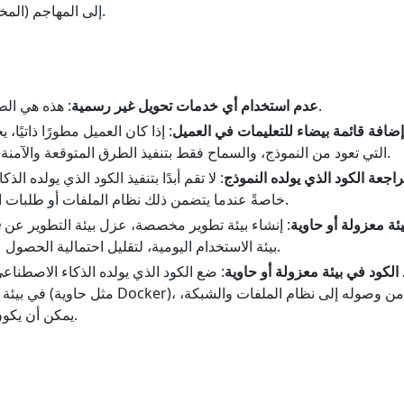
المخزنة في متغيرات البيئة) إلى المهاجم.
: هذه هي الطريقة الأساسية للوقاية.
عدم استخدام أي خدمات تحويل غير رسمية
إضافة قائمة بيضاء للتعليمات في العميل
: إذا كان العميل مطورًا ذاتيً
التي تعود من النموذج، والسماح فقط بتنفيذ الطرق المتوقعة والآمنة.
اجعة الكود الذي يولده النموذج
: لا تقم أبدًا بتنفيذ الكود الذي يولده ا
خاصةً عندما يتضمن ذلك نظام الملفات أو طلبات الشبكة أو أوامر النظام.
Claude Co في بيئة معزولة أو حاوية
: إنشاء بيئة تطوير مخصصة، عزل بيئة التطوير عن
بيئة الاستخدام اليومية، لتقليل احتمالية الحصول على معلومات حساسة.
 الكود في بيئة معزولة أو حاوية
: ضع الكود الذي يولده الذكاء الاصطناعي
يمكن أن يكون بمثابة خط دفاع أخير.