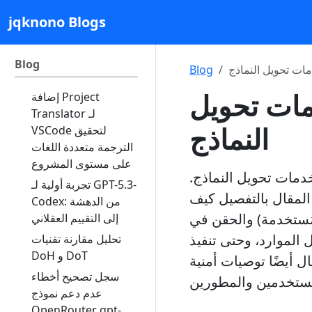
jqknono Blogs
Blog
ات تحويل النماذج
Blog
مات تحويل
إضافة Project
Translator لـ
النماذج
VSCode لتحقيق
الترجمة متعددة اللغات
على مستوى المشروع
خدمات تحويل النماذج.
تجربة أولية لـ GPT-5.3-
لمقال بالتفصيل كيف
Codex: من الدهشة
مُستخدمة) والحقن في
إلى التقييم العقلاني
 الموارد، وحتى تنفيذ
تحليل مقارنة تقنيات
DoH و DoT
 أيضًا توصيات أمنية
سجل تصحيح أخطاء
عدم دعم نموذج
OpenRouter gpt-