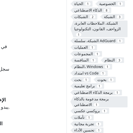
الخصوصية
الحياة
1
1
الذكاء الاصطناعي
8
الشبكة
الشبكات
2
3
الشبكة، الملاحظات العابرة،
الزواحف، القانون، التكنولوجيا
1
الشبكة، سلسلة AdGuard
1
في
العمليات
1
المجموعات
1
النظام
المنافسة
1
3
النظام، Windows
1
امتداد vs Code
1
بحوث
بحث
1
1
برامج تعليمية
1
برمجة الذكاء الاصطناعي
1
برمجة مدعومة بالذكاء
الإخ
الاصطناعي
1
يبدو ناتج النموذج طبيعيًا تمامًا، ولا يستطيع المستخدم اكتشاف أي شذوذ من اتساق محادثة النموذج.
بروكسي عكسي
1
تأملات
1
ال
تجربة مجانية
1
تحسين الأداء
1