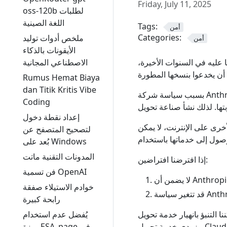
Friday, July 11, 2025
oss-120b لطلبات
اللغة الصينية
Tags:
أمن
Categories:
ملخص أدوات توليد
أمن
الأيقونات بالذكاء
الاصطناعي المجانية
ا عليه في السنوات الأخيرة،
Rumus Hemat Biaya
dan Titik Kritis Vibe
بسبب سياسة شركة Anthropic للشركات، لا يستطيع المستخدمون في الصين الوصول بسهولة إلى
Coding
إعداد نقطة دخول
خرى على الإنترنت، لا يمكن
لتصحيح المتصفح عن
بُعد على Windows
المدونات التقنية ماتت
إذا افترضنا افتراضين:
فن تسمية OpenAI
خوادم الاستيلاء صفقة
رابحة كبيرة
يُفضل عدم استخدام
دمة تحويل Claude. في ظل هذه المخاطر، يجب على
ميزة ESA_page في
مزودي خدمة تحويل Claude تقليل استثماراتهم الأولية، وتقليل العروض المجانية، وتحقيق أقصى قدر