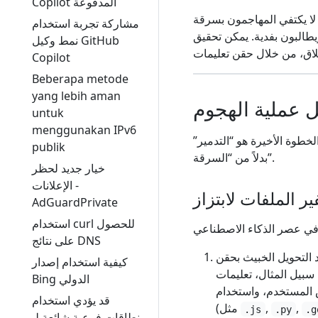
Copilot المدفوعة
 لا يكتفي المهاجمون بسرقة
مشاركة تجربة استخدام
يطالبون بفدية. يمكن تحقيق
نمط وكيل GitHub
Copilot
Beberapa metode
yang lebih aman
ل عملية الهجوم
untuk
menggunakan IPv6
خطوة الأخيرة هو “التدمير”
publik
بدلاً من “السرقة”.
خيار جديد لحظر
الإعلانات -
ر الملفات لابتزاز
AdGuardPrivate
استخدام curl للحصول
على نتائج DNS
كيفية استخدام إصدار
Bing الدولي
قد يؤدي استخدام
,
,
(مثل
.js
.py
.g
نطاقات فرعية شائعة لـ