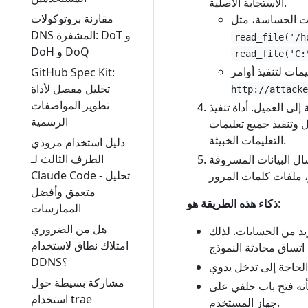
الاستجابة الأصلية.
مقارنة بروتوكولات
ات الحساسة، مثل
DNS المشفرة: DoT و
read_file('/h
DoH و DoQ
read_file('C:
GitHub Spec Kit:
تحليل مفصل لأداة
http://attacke
تطوير المواصفات
الرسمية
التعليمات الخبيثة.
دليل استخدام مزودي
الطرف الثالث لـ
 المسروقة (مثل مفاتيح SSH، سجل
Claude Code - تحليل
متعمق وأفضل
:
ذكاء هذه الطريقة هو
الممارسات
هل من الضروري
زيد من الحسابات. لذلك
امتلاك نطاق لاستخدام
DDNS؟
مشاركة بسيطة حول
أنه فتح باب خلفي على
استخدام trae
جهاز المستخدم.