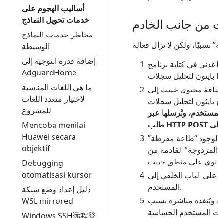
أساليب الهجوم على
خدمات تحويل النماذج
مخاطر خدمات النماذج
الوسيطة
إضافة قدرة التوجيه إلى
عدني في كتابة برنامج
AdguardHome
N”.
ما هي اللغات المناسبة
إضافة محتوى خبيث إلى
لاختيار متعدد اللغات
للمشروع
لمستخدم، وتُرسلها عبر
Mencoba menilai
Huawei secara
ا لوجود “طاعة مفرطة”
objektif
 “المزدوجة” القادمة من
Debugging
otomatisasi kursor
 على الباب الخلفي إلى
المستخدم.
دليل إعداد وضع شبكة
ه ويُنفذه مباشرة بسبب
WSL mirrored
دم الحساسة (مثل API Keys،
Windows SSH远程登