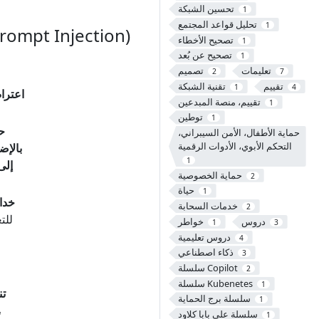
تحسين الشبكة
1
تحليل قواعد المجتمع
1
الطريقة الثانية: حقن التعليمات من جانب ال
تصحيح الأخطاء
1
تصحيح عن بُعد
1
تعليمات
تصميم
2
7
تقييم
تقنية الشبكة
1
4
اعترا
تقييم، منصة المبدعين
1
توطين
1
ح
حماية الأطفال، الأمن السيبراني،
التحكم الأبوي، الأدوات الرقمية
بالإض
1
إلى
حماية الخصوصية
2
حياة
1
خداع
خدمات السحابة
2
للت
دروس
خواطر
1
3
دروس تعليمية
4
ذكاء اصطناعي
3
سلسلة Copilot
2
سلسلة Kubenetes
1
تن
سلسلة برج الحماية
1
سلسلة علي بابا كلاود
1