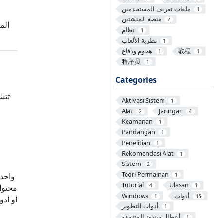
ملفات تعريف المستخدمين
1
منصة المنشئين
2
الم
نظام
1
نظرية الألعاب
1
教程
هجوم ودفاع
1
1
程序员
1
Categories
تتش
Aktivasi Sistem
1
Alat
Jaringan
2
4
Keamanan
1
Pandangan
1
Penelitian
1
Rekomendasi Alat
1
Sistem
2
Teori Permainan
1
Tutorial
Ulasan
4
1
أدوات
Windows
1
15
أدوات التطوير
1
أعطال ويندوز المتنوعة
1