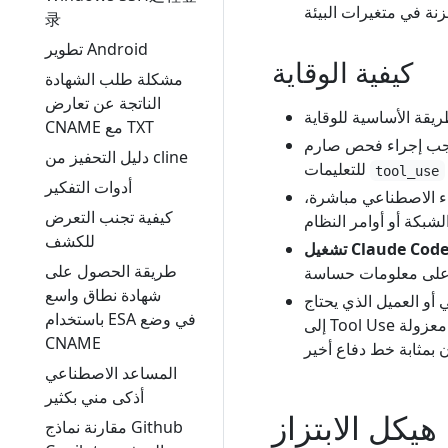
录
تطوير Android
كيفية الوقاية
مشكلة طلب الشهادة
الناتجة عن تعارض
CNAME مع TXT
ا، يجب إجراء فحص صارم
دليل التحفيز من cline
للتعليمات
tool_use
أدوات التفكير
لذكاء الاصطناعي مباشرة،
كيفية تجنب التعرض
للكشف
طريقة الحصول على
شهادة نطاق واسع
 أو العميل الذي يحتاج
باستخدام ESA في وضع
إلى Tool Use في بيئة معزولة (مثل حاوية Docker)، للحد من وصوله إلى نظام الملفات والشبكة،
CNAME
المساعد الاصطناعي
أذكى مني بكثير
هيكل الابتزاز
مقارنة نماذج Github