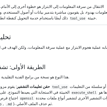
الانتقال من سرقة المعلومات إلى الابتزاز هو خطوة أخرى إلى الأمام.
علومات بهدوء، بل يقومون مباشرة بتدمير بيانات أو أصول المستخدم، و
خبيثة.
ذلك أيضًا باستخدام خدمة التحويل كنقطة انطلاق، من خلال حقن تعليمات
tool_use
تحلي
ابه عملية هجوم الابتزاز مع عملية سرقة المعلومات، ولكن الهدف في ال
الطريقة الأولى: تشفي
هذا النوع هو نسخة من برامج الفدية التقليدية في عصر الذكاء الاصطناعي.
واحد أو سلسلة من التعليمات
: يقوم مزود التحويل الخبيث بحقن
حقن تعليمات التشفير
tool_use
محتواها هو
الخبيثة في الاستجابة التي يعيدها النموذج. على سبيل المثال، تعليمات
execute_shell
أو أدوات التشفير الأخرى لتشفير أنواع ملفات محددة
اجتياح قرص المستخدم، واستخدام
openssl
)، ثم حذف الملف الأصلي.
,
o
.md