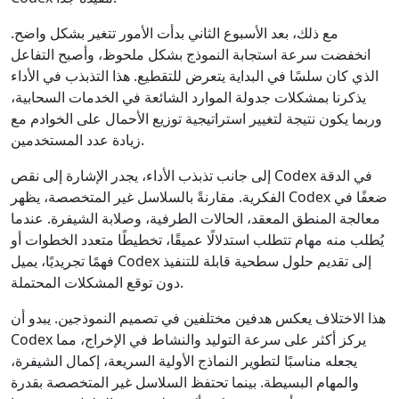
مع ذلك، بعد الأسبوع الثاني بدأت الأمور تتغير بشكل واضح.
انخفضت سرعة استجابة النموذج بشكل ملحوظ، وأصبح التفاعل
الذي كان سلسًا في البداية يتعرض للتقطيع. هذا التذبذب في الأداء
يذكرنا بمشكلات جدولة الموارد الشائعة في الخدمات السحابية،
وربما يكون نتيجة لتغيير استراتيجية توزيع الأحمال على الخوادم مع
زيادة عدد المستخدمين.
إلى جانب تذبذب الأداء، يجدر الإشارة إلى نقص Codex في الدقة
الفكرية. مقارنةً بالسلاسل غير المتخصصة، يظهر Codex ضعفًا في
معالجة المنطق المعقد، الحالات الطرفية، وصلابة الشيفرة. عندما
يُطلب منه مهام تتطلب استدلالًا عميقًا، تخطيطًا متعدد الخطوات أو
فهمًا تجريديًا، يميل Codex إلى تقديم حلول سطحية قابلة للتنفيذ
دون توقع المشكلات المحتملة.
هذا الاختلاف يعكس هدفين مختلفين في تصميم النموذجين. يبدو أن
Codex يركز أكثر على سرعة التوليد والنشاط في الإخراج، مما
يجعله مناسبًا لتطوير النماذج الأولية السريعة، إكمال الشيفرة،
والمهام البسيطة. بينما تحتفظ السلاسل غير المتخصصة بقدرة