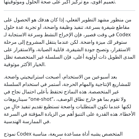
تعميم أقوى، مع تركيز أكبر على صحة الحلول وموثوقيتها.
من منظور مشهد التطوير الفعلي، إذا كان هدفك هو الحصول على
مقاطع شيفرة بسرعة، تنفيذ وظيفة واضحة، أو تجربة عدة حلول
في وقت قصير، فإن الإخراج النشط وسرعة الاستجابة لـ Codex
ستوفر لك ميزة واضحة. لكن عندما ينتقل المشروع إلى مرحلة
الاستقرار، وتصبح جودة الشيفرة، قابلية الصيانة، والاستقرار على
المدى الطويل ذات أولوية أعلى، فإن السلسلة غير المتخصصة تظل
الخيار الأكثر موثوقية.
بعد أسبوعين من الاستخدام، أصبحت استراتيجيتي واضحة.
للمشاريع الإنتاجية والمهام الحرجة، أستمر في استخدام السلسلة
غير المتخصصة. هذه النماذج تحتفظ بأعلى احتمال نجاح في
سيناريوهات “one‑shot”، ولا تقوم بما هو خارج نطاق الوصف،
لكنها عندما تكون المتطلبات واضحة تستطيع تقديم تنفيذ خالٍ من
الأخطاء. هذه القدرة على التنبؤ أهم من الزيادة المؤقتة في السرعة
في الممارسة الهندسية.
نموذج Codex المتخصص يشبه أداة مساعدة سريعة، مناسبة