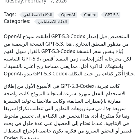
Tuesday, February 17, 2026
Tags:
GPT-5.3
Codex
OpenAI
الذكاء الاصطناعي
Categories:
الذكاء الاصطناعي
OpenAI أطلقت نموذج GPT-5.3-Codex المتخصص قبل إصدار
النسخة الرسمية من GPT-5.3. من منظور المنطق التجاري، هذا
القرار سهل الفهم. GPT-5.3-Codex يُباع بنفس سعر النسخة
القياسية GPT-5.3، لكن مخرجاته أكثر إيجابية، زمن التنفيذ أقصر،
واستهلاك الذاكرة أقل، مما يعني مساحة ربح أعلى. بالنسبة لـ
OpenAI، يبدو GPT-5.3-Codex خيارًا أكثر كفاءة من حيث التكلفة.
في الأسبوع الأول من إطلاق GPT-5.3-Codex، كانت تجربة
الاستخدام بالفعل مبهرة. سرعة استجابة النموذج كانت واضحة
مقارنة بالإصدارات السابقة، وكانت ملاحظات توليد الشيفرة
سريعة جدًا. في سيناريوهات التطوير التي تتطلب تكرارًا سريعًا
وتفاعلًا متكررًا، أدى هذا التحسن في الكفاءة إلى تحسين ملحوظ
في الإنتاجية. عندما تحتاج إلى الحصول على عدة حلول في وقت
قصير أو التحقق السريع من فكرة، تكون خاصية الإخراج النشط لـ
Codex مفيدة جدًا.