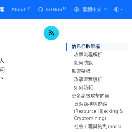
客
About
GitHub
繁體中文
信息盜取架構
攻擊流程解析
人
如何防範
詞
勒索架構
。
攻擊流程解析
如何防範
更多高級攻擊向量
資源劫持與挖礦
(Resource Hijacking &
Cryptomining)
社會工程與釣魚 (Social