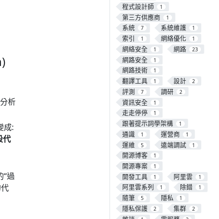
程式設計師
1
第三方供應商
1
系統
系統維護
7
1
索引
網絡優化
1
1
網絡安全
網路
1
23
)
網路安全
1
網路技術
1
翻譯工具
設計
1
2
評測
調研
7
2
於分析
資訊安全
1
走走停停
1
跟著提示詞學架構
1
變成:
通識
運營商
1
1
段代
運維
遠端調試
5
1
開源博客
1
開源專案
1
“過
開發工具
阿里雲
1
1
的代
阿里雲系列
除錯
1
1
隨筆
隱私
5
1
隱私保護
集群
2
2
雜談
雲服務