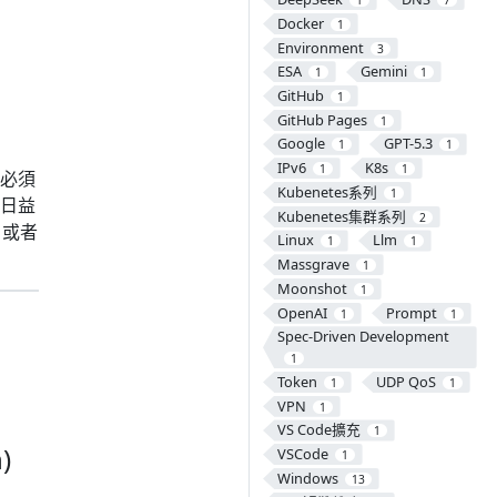
1
7
Docker
1
Environment
3
ESA
Gemini
1
1
GitHub
1
GitHub Pages
1
Google
GPT-5.3
1
1
IPv6
K8s
1
1
必須
Kubenetes系列
1
日益
Kubenetes集群系列
2
，或者
Linux
Llm
1
1
Massgrave
1
Moonshot
1
OpenAI
Prompt
1
1
Spec-Driven Development
1
Token
UDP QoS
1
1
VPN
1
VS Code擴充
1
)
VSCode
1
Windows
13