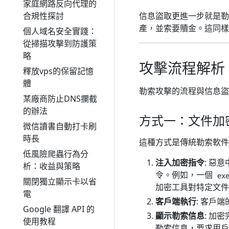
家庭網路反向代理的
合規性探討
信息盜取更進一步就是勒
產，並索要贖金。這同
個人域名安全實踐：
從掃描攻擊到防護策
略
攻擊流程解析
釋放vps的保留記憶
體
勒索攻擊的流程與信息盜
某廠商防止DNS攔截
的辦法
方式一：文件加
微信讀書自動打卡刷
時長
這種方式是傳統勒索軟件在
低風險爬蟲行為分
注入加密指令
: 惡
析：收益與策略
令。例如，一個
ex
關閉獨立顯示卡以省
加密工具對特定文
電
客戶端執行
: 客戶
Google 翻譯 API 的
顯示勒索信息
: 加
使用教程
勒索信息，要求用戶