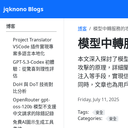
jqknono Blogs
博客
博客
模型中轉服務的
模型中轉
Project Translator
VSCode 插件實現專
案多語言本地化
本文深入探討了模
GPT-5.3-Codex 初體
攻擊的原理，詳細闡
驗：從驚喜到理性評
注入等手段，實現
估
同時，文章也為用
DoH 與 DoT 技術對
比分析
Friday, July 11, 2025
OpenRouter gpt-
oss-120b 模型不支援
Tags:
安全
中文請求的除錯記錄
Categories:
安全
免費AI圖示生成工具