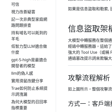
可信
如果是信息盜取和勒索, 
視力改善疑雲
記一次非典型家庭網
路問題排查
信息盜取架
持有域名可以耗到的
羊毛
大模型中轉服務在整個通
低智力型LLM適合做
經過中轉服務器，這給了
什麼
強大的 Tool Use（或
通過篡改提示詞來欺騙大
gpt-5-high是最適合
開發者的模型
llm的偽人感
攻擊流程解析
實用滑鼠改鍵分享
Trae如何防止系統提
如上圖所示，整個攻擊流
示詞洩漏
為何大模型的召回率
方式一：客戶端指令注入
指標重要