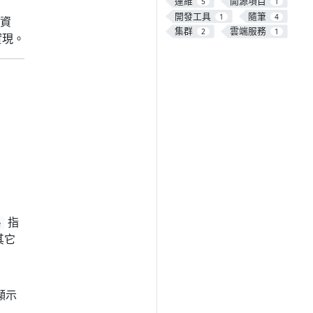
運維
開源項目
5
1
開發工具
隨筆
1
4
資
集群
雲端服務
2
1
實現。
指
e
其它
顯示