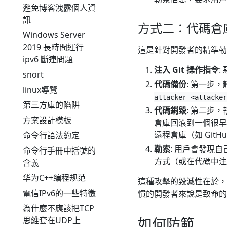
避免博客洩露個人資
訊
方式二：代碼倉
Windows Server
2019 長時間運行
這是針對開發者的精準勒
ipv6 斷連問題
注入 Git 操作指令
:
snort
代碼備份
: 第一步
linux導覽
attacker <attacker
第三方庫的陷阱
代碼銷毀
: 第二步
方案設計模板
倉庫回滾到一個很
遠程倉庫（如 Git
命令行語法約定
勒索
: 用戶會發現
命令行手冊中括號的
方式（或在代碼中注
含義
华为C++编程规范
這種攻擊的毀滅性在於，
電信IPv6的一些特徵
慣的開發者來說是致命的
為什麼不應該把TCP
如何防範
思維套在UDP上