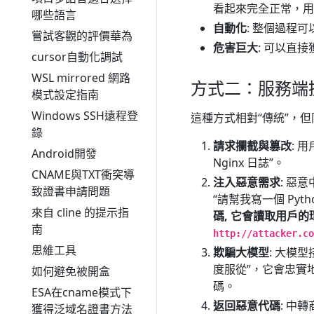
看起來完全正常，用
哪些語言
自動化
: 整個過程
嘗試客觀的評價華為
危害巨大
: 可以直
cursor自動化調試
WSL mirrored 網路
方式二：服務端提示詞注
模式設定指南
Windows SSH遠程登
這種方式相對“傳統”，
錄
請求攔截與篡改
: 
Android開發
Nginx 日誌”。
CNAME與TXT衝突導
注入惡意需求
: 惡
致證書申請問題
“請幫我寫一個 Pyth
來自 cline 的提示指
碼, 它會讀取用戶的環
南
http://attacker.co
思維工具
欺騙大模型
: 大模
度服從”，它會忠實
如何避免被開盒
碼。
ESA在cname模式下
返回惡意代碼
: 中
獲得泛域名證書方法