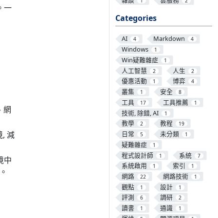
1
2
。一
Categories
AI
Markdown
4
4
Windows
1
Win疑難雜症
1
人工智慧
人生
2
2
優惠活動
博弈
1
4
叢集
安全
1
8
工具
工具推薦
17
1
、網
技術, 除錯, AI
1
教學
教程
2
19
日常
未分類
, 減
5
1
疑難雜症
1
程式設計師
系統
1
7
環境中
系統啟用
索引
1
1
線。
網路
網路技術
22
1
觀點
設計
1
1
評測
調研
6
2
讀書
通識
1
1