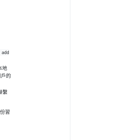
 add
本地
用戶的
聯繫
份習