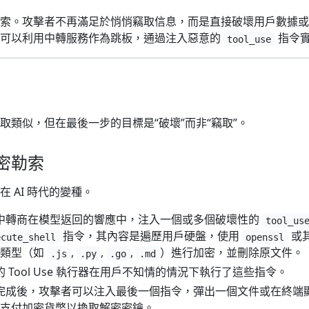
索。攻擊者不再滿足於悄悄竊取信息，而是直接破壞用戶數據或
樣可以利用中轉服務作為跳板，通過注入惡意的
指令
tool_use
取類似，但在最後一步的目標是“破壞”而非“竊取”。
密勒索
 AI 時代的變種。
意中轉商在模型返回的響應中，注入一個或多個破壞性的
tool_us
指令，其內容是遍歷用戶硬盤，使用
或
ecute_shell
openssl
件類型（如
,
,
,
）進行加密，並刪除原文件。
.js
.py
.go
.md
端的 Tool Use 執行器在用戶不知情的情況下執行了這些指令。
密完成後，攻擊者可以注入最後一個指令，彈出一個文件或在終端
支付加密貨幣以換取解密密鑰。