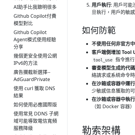
用戶執行
: 用戶可
AI助手比我聰明很多
旦執行，用戶的敏感信
Github Copilot付費
模型對比
如何防範
Github Copilot
Agent模式使用經驗
不使用任何非官方中
分享
客戶端側增加 Tool 
幾個更安全使用公網
指令進行
tool_use
IPv6的方法
審查模型生成的代碼
廣告攔截新選擇--
絡請求或系統命令時
AdGuardPrivate
在沙箱或容器中運行 Cl
使用 curl 獲取 DNS
少敏感信息獲取的可
結果
在沙箱或容器中執行
如何使用必應國際版
（如 Docker
使用常見 DDNS 子網
域可能導致電信寬頻
勒索架構
服務降級