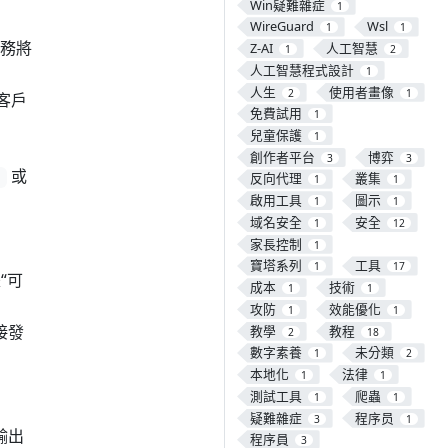
Win疑難雜症
1
WireGuard
Wsl
1
1
服務將
Z-AI
人工智慧
1
2
人工智慧程式設計
1
人生
使用者畫像
2
1
客戶
免費試用
1
兒童保護
1
創作者平台
博弈
3
3
或
反向代理
叢集
)
1
1
啟用工具
圖示
1
1
域名安全
安全
1
12
家長控制
1
寶塔系列
工具
1
17
“可
成本
技術
1
1
攻防
效能優化
1
1
接發
教學
教程
2
18
數字素養
未分類
1
2
本地化
法律
1
1
測試工具
爬蟲
1
1
疑難雜症
程序员
3
1
輸出
程序員
3