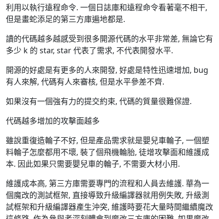
利用以執行遠程命令. 一個日誌庫和遠程命令看著毫不相干,
但是畫蛇添足的第三方庫遍地都是.
讀的代碼越多越感受到很多開源代碼的水平非常差, 無論它有
多少 k 的 star, star 代表了需求, 不代表開發水平.
開源的好處是有更多的人來開發, 好處是特性迅速增加, bug
有人來解, 代碼有人來審核, 但是水平參差不齊.
如果沒有一個強有力的提交約束, 代碼的質量很難保證.
代碼越多增加的攻擊面越多
雖說重復造輪子不好, 但是產品需求就是嬰兒車輪子, 一個塑
料輪子怎麼都用不壞, 裝了個飛機輪胎, 徒增攻擊面和維護成
本. 因此如果只需要嬰兒車的輪子, 不需要大材小用.
維護成本高, 第三方庫需要專門的流程和人員去維護. 華為一
個魔改的測試框架, 直接導致升級編譯器就用例失敗, 升級測
試框架和升級編譯器產生沖突, 維護時要花大量時間繼續魔改
這條路. 作為參與者深刻體會到魔改三方庫的困難. 如果魔改