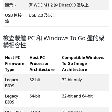
顯示卡
有 WDDM1.2 的 DirectX 9 及以上
USB 連接
USB 2.0 及以上
埠
檢查載體 PC 和 Windows To Go 盤的架
構相容性
Host PC
Host PC
Compatible Windows
Firmware
Processor
To Go Image
Type
Architecture
Architecture
Legacy
32-bit
32-bit only
BIOS
Legacy
64-bit
32-bit and 64-bit
BIOS