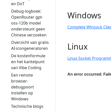
en DoT
Debug-logboek:
Windows
OpenRouter gpt-
oss-120b model
Complete Winsock Clie
ondersteunt geen
Chinese verzoeken
Overzicht van gratis
Linux
AI-icongeneratoren
De kostenformule
Linux Socket Program
en het kantelpunt
van Vibe Coding
Een remote
browser-
debugpoort
instellen op
Windows
Technische blogs