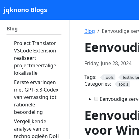
jqknono Blogs
Blog
Blog
Eenvoudige serv
Eenvoudi
Project Translator
VSCode Extension
realiseert
Friday, June 28, 2024
projectmeertalige
lokalisatie
Tags:
Tools
Testhulp
Eerste ervaringen
Categories:
Tools
met GPT-5.3-Codex:
van verrassing tot
Eenvoudige serve
rationele
Eenvoudi
beoordeling
Vergelijkende
voor Wi
analyse van de
technologieën DoH