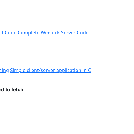
nt Code
Complete Winsock Server Code
ming
Simple client/server application in C