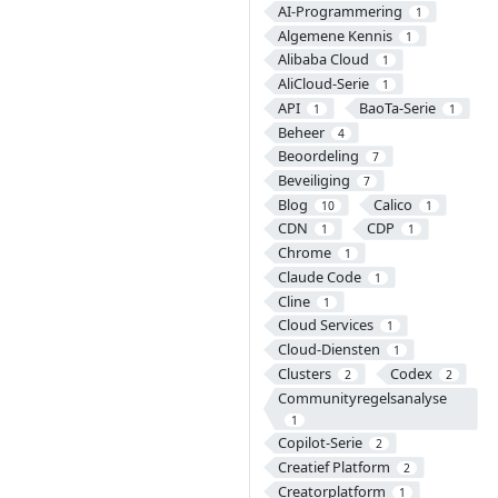
AI-Programmering
1
Algemene Kennis
1
Alibaba Cloud
1
AliCloud-Serie
1
API
BaoTa-Serie
1
1
Beheer
4
Beoordeling
7
Beveiliging
7
Blog
Calico
10
1
CDN
CDP
1
1
Chrome
1
Claude Code
1
Cline
1
Cloud Services
1
Cloud-Diensten
1
Clusters
Codex
2
2
Communityregelsanalyse
1
Copilot-Serie
2
Creatief Platform
2
Creatorplatform
1