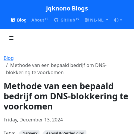
jqknono Blogs
Blog
About
GitHub
NL-NL
Blog
Methode van een bepaald bedrijf om DNS-
blokkering te voorkomen
Methode van een bepaald
bedrijf om DNS-blokkering te
voorkomen
Friday, December 13, 2024
Tags:
Netwerk
Aanval & Verdediging