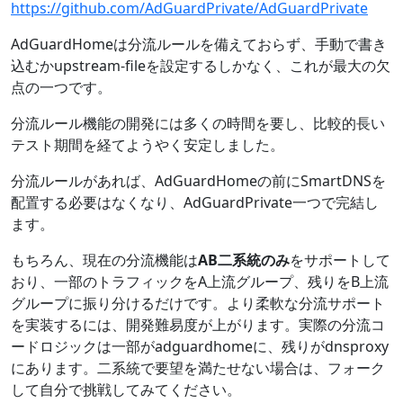
https://github.com/AdGuardPrivate/AdGuardPrivate
AdGuardHomeは分流ルールを備えておらず、手動で書き
込むかupstream-fileを設定するしかなく、これが最大の欠
点の一つです。
分流ルール機能の開発には多くの時間を要し、比較的長い
テスト期間を経てようやく安定しました。
分流ルールがあれば、AdGuardHomeの前にSmartDNSを
配置する必要はなくなり、AdGuardPrivate一つで完結し
ます。
もちろん、現在の分流機能は
AB二系統のみ
をサポートして
おり、一部のトラフィックをA上流グループ、残りをB上流
グループに振り分けるだけです。より柔軟な分流サポート
を実装するには、開発難易度が上がります。実際の分流コ
ードロジックは一部がadguardhomeに、残りがdnsproxy
にあります。二系統で要望を満たせない場合は、フォーク
して自分で挑戦してみてください。