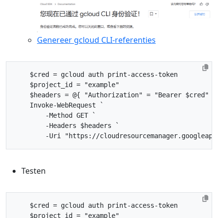
Genereer gcloud CLI-referenties
$cred
=
gcloud
auth
print-access
-token
$project_id
=
"example"
$headers
=
@
{
"Authorization"
=
"Bearer 
$cred
"
}
Invoke-WebRequest
`
-Method
GET
`
-Headers
$headers
`
-Uri
"https://cloudresourcemanager.googleapi
Testen
$cred
=
gcloud
auth
print-access
-token
$project_id
=
"example"