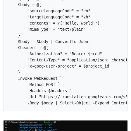
$body
=
@
{
"sourceLanguageCode"
=
"en"
"targetLanguageCode"
=
"zh"
"contents"
=
@
(
"Hello, world!"
)
"mimeType"
=
"text/plain"
}
$body
=
$body
|
ConvertTo-Json
$headers
=
@
{
"Authorization"
=
"Bearer 
$cred
"
"Content-Type"
=
"application/json; charset=
"x-goog-user-project"
=
$project_id
}
Invoke-WebRequest
`
-Method
POST
`
-Headers
$headers
`
-Uri
"https://translation.googleapis.com/v3/
-Body
$body
|
Select-Object
-Expand
Content