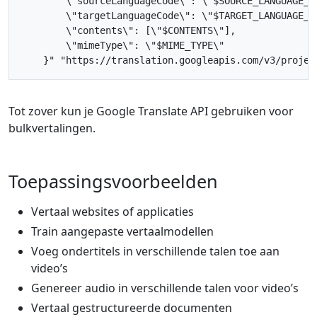
        \"sourceLanguageCode\": \"
$SOURCE_LANGUAGE_C
        \"targetLanguageCode\": \"
$TARGET_LANGUAGE_C
        \"contents\": [\"
$CONTENTS
        \"mimeType\": \"
$MIME_TYPE
    }"
"https://translation.googleapis.com/v3/projec
Tot zover kun je Google Translate API gebruiken voor
bulkvertalingen.
Toepassingsvoorbeelden
Vertaal websites of applicaties
Train aangepaste vertaalmodellen
Voeg ondertitels in verschillende talen toe aan
video’s
Genereer audio in verschillende talen voor video’s
Vertaal gestructureerde documenten