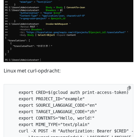
Linux met curl-opdracht:
export
CRED
=
$(
gcloud auth print-access-token
)
export
PROJECT_ID
=
"example"
export
SOURCE_LANGUAGE_CODE
=
"en"
export
TARGET_LANGUAGE_CODE
=
"zh"
export
CONTENTS
=
"Hello, world!"
export
MIME_TYPE
=
"text/plain"
    curl -X POST -H 
"Authorization: Bearer 
$CRED
"
 -H